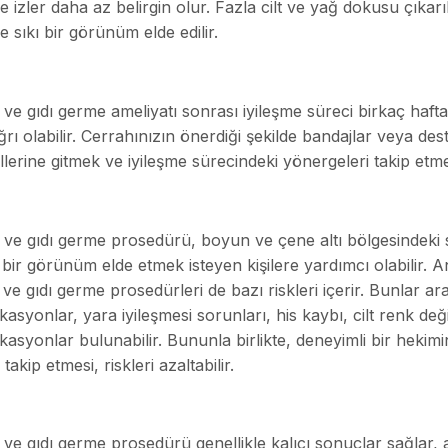
 izler daha az belirgin olur. Fazla cilt ve yağ dokusu çıkarılır
 sıkı bir görünüm elde edilir.
ve gıdı germe ameliyatı sonrası iyileşme süreci birkaç hafta 
ğrı olabilir. Cerrahınızın önerdiği şekilde bandajlar veya des
llerine gitmek ve iyileşme sürecindeki yönergeleri takip etm
ve gıdı germe prosedürü, boyun ve çene altı bölgesindeki
ı bir görünüm elde etmek isteyen kişilere yardımcı olabilir. 
ve gıdı germe prosedürleri de bazı riskleri içerir. Bunlar a
asyonlar, yara iyileşmesi sorunları, his kaybı, cilt renk değiş
kasyonlar bulunabilir. Bununla birlikte, deneyimli bir heki
 takip etmesi, riskleri azaltabilir.
ve gıdı germe prosedürü genellikle kalıcı sonuçlar sağlar, 