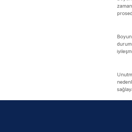
zamanla
prosed
Boyun 
durumu
iyileşm
Unutma
nedenl
sağlay