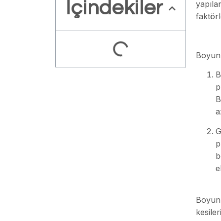
İçindekiler
yapıla
faktör
Boyun 
B
p
B
a
G
p
b
e
Boyun 
kesiler