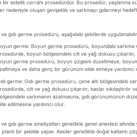
n bir estetik cerrahi prosedürdür. Bu prosedür, yaşlanma süre
ler nedeniyle oluşan gevşeklik ve sarkmayı gidermeyi hedefl
ve gıdı germe prosedürü, aşağıdaki şekillerde uygulanabilir
oyun germe: Boyun germe prosedürü, boyundaki sarkma ve f
rosedürde, boyun bölgesindeki cilt ve yağ dokusu çıkarılır, kasl
oyun germe prosedürü, boyun çizgisini düzeltmeye, boyun 
zaltmaya ve daha genç bir görünüm elde etmeye yardımcı o
ıdı germe: Gıdı germe prosedürü, çene altı bölgesindeki sar
rosedürde, cilt ve yağ dokusu çıkarılır, kaslar sıkılaştırılır ve
ölgesindeki sarkmanın azalmasına, gıdı görünümünün düzelt
lde edilmesine yardımcı olur.
ve gıdı germe ameliyatları genellikle genel anestezi altında 
i planlı bir şekilde yapar. Kesiler genellikle doğal katlantı çi