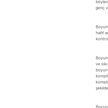
böylece
genç ve
Boyun 
hafif a
kontro
Boyun 
ve sık
boyun 
komplik
kompli
şekilde
Boyun 