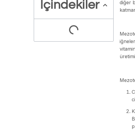
İçindekiler
diğer 
katman
Mezoter
iğneler
vitamin
üretimi
Mezoter
C
c
K
B
p