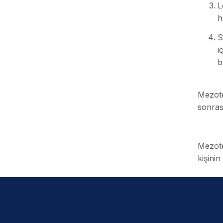
L
h
S
i
b
Mezote
sonrası
Mezote
kişinin