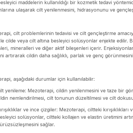
besleyici maddelerin kullanıldığı bir kozmetik tedavi yöntemid
larına ulaşarak cilt yenilenmesini, hidrasyonunu ve gençleş
api, cilt problemlerinin tedavisi ve cilt gençleştirme amacıyl
le cilde veya cilt altına besleyici solüsyonlar enjekte edilir.
leri, mineralleri ve diğer aktif bileşenleri içerir. Enjeksiyonl
ni artırarak cildin daha sağlıklı, parlak ve genç görünmesini
api, aşağıdaki durumlar için kullanılabilir:
ilt yenileme: Mezoterapi, cildin yenilenmesini ve taze bir 
ildin nemlendirilmesi, cilt tonunun düzeltilmesi ve cilt dokusunu
ırışıklıklar ve ince çizgiler: Mezoterapi, ciltteki kırışıklıkları
esleyici solüsyonlar, ciltteki kollajen ve elastin üretimini artı
ürüzsüzleşmesini sağlar.