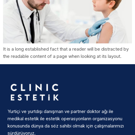
It is a long established fact that a reader will be distracted by
the readable content of a page when looking at its layout.
Yurtiçi ve yurtdışı danışman ve partner doktor ağı ile
medikal estetik ile estetik operasyonların organizasyonu
konusunda dünya da söz sahibi olmak için çalışmalarımızı
sürdürüyoruz.